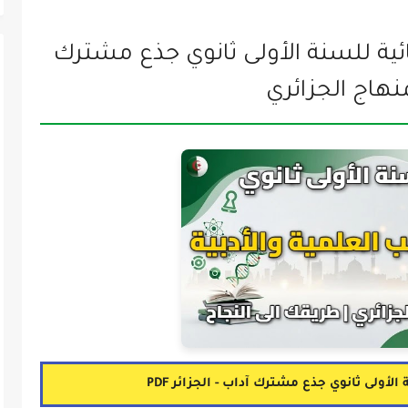
ئية للسنة الأولى ثانوي جذع مشترك
الأولى ثانوي جذع مشترك آداب - الجزائر PDF