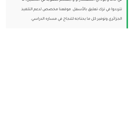
في حالة وجود أي استفسار أو واجهتكم صعوبة في التحميل، لا
تترددوا في ترك تعليق بالأسفل. موقعنا مخصص لدعم التلميذ
الجزائري وتوفير كل ما يحتاجه للنجاح في مساره الدراسي.