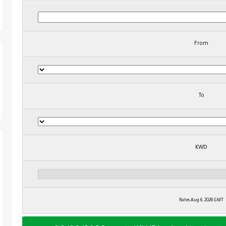
From
To
KWD
Rates Aug 6, 2026 GMT