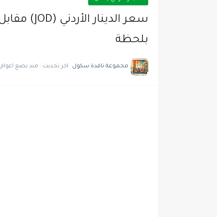
بلحظة
مجموعة نافدة سكول
اخر تحديث :
منذ بضع اعوام