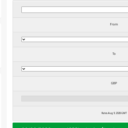
From
To
GBP
Rates Aug 9, 2026 GMT