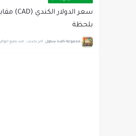
بلحظة
مجموعة نافدة سكول
اخر تحديث :
منذ بضع اعوام