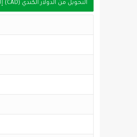
التحويل من الدولار الكندي (CAD) إلى الجنيه الأسترليني (GBP) اليوم