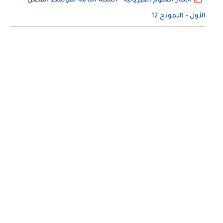
اختبار العلوم الفيزيائية - السنة الثالثة متوسط الفصل
الأول - النموذج 12