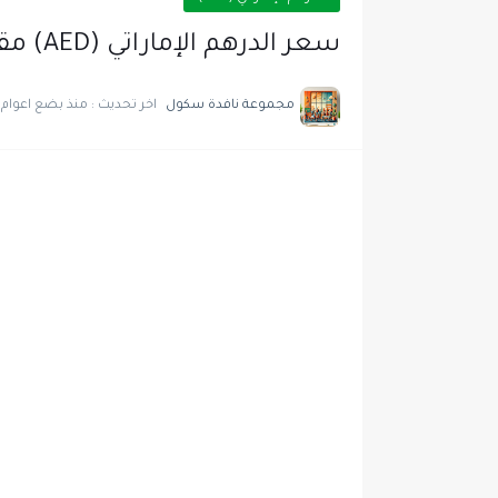
سعر الدرهم الإماراتي (AED) مقابل الين الياباني (JPY) اليوم لحظة بلحظة
مجموعة نافدة سكول
اخر تحديث :
منذ بضع اعوام