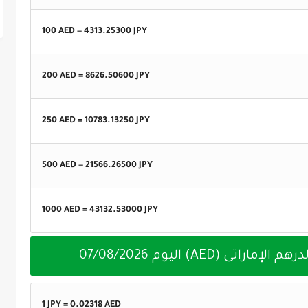
100 AED =
4313.25300
JPY
200 AED =
8626.50600
JPY
250 AED =
10783.13250
JPY
500 AED =
21566.26500
JPY
1000 AED =
43132.53000
JPY
07/08/2026
1 JPY =
0.02318
AED