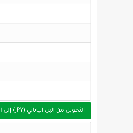
التحويل من الين الياباني (JPY) إلى الدرهم الإماراتي (AED) اليوم